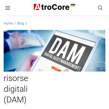
Home
Blog
/
/
Cos'è
la
gestione
delle
risorse
digitali
(DAM)