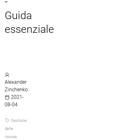
-
Guida
essenziale
Alexander
Zinchenko
2021-
08-04
Gestione
delle
risorse